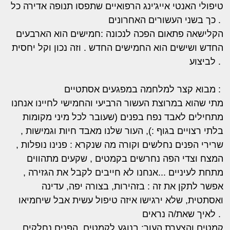
טיפולי האנטי אייג'ינג הרפואיים שתפסו תנופה אדירה כל
כך בשני העשורים האחרונים .
הקלישאה פתאום הפכה לנכונה :חמישים הוא הארבעים
החדש ושישים הוא החמישים החדש . וזה נכון וקל יחסית
לביצוע .
מבוא קצר למלחמה במפגעים אסתטיים :
מתי שהוא במרוצת העשור הרביעי והחמישי לחיינו אנחנו
מתחילים לאבד נפח בפנים (שעובר לכל מיני מקומות
בלתי רצויים בגוף :), העור שלנו מאבד חיות וגמישות ,
שרירי הפנים נחלשים וקורה מה שנקרא : פנינו נופלות ,
המצח וצדי הפה נחרשים בקמטים , שקעים מתהווים
מתחת לעיניים ...אנחנו לא חייבים לקבל את הגזירה ,
אפשר לתקן את זה : בזהירות, בצורה יפה, עדינה
ואסתטית, שלא ירגישו איזה טיפול עשית אבל שיחמיאו
לאיך שאת/ה נראים .
קמטים והצערת העור: בנוגע לקמטים, הפנים נחלקים