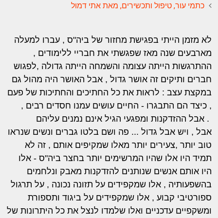
כתמי עור, טיפול ותכשירים, מאת אתי דמול
לא מזמן הייתי בפגישת מחזור של ביה"ס , עברו למעלה
מארבעים שנה מאז שפגשתי את חבריי ללימודים ,
ההתרגשות הייתה עצומה והשמחה הייתה גדולה ,לפגוש
חברים ותיקים זה אושר גדול , אבל האושר היה מהול גם
במקצת עצב : לראות את כל החתיכים והחתיכות של פעם
, כיצד הם התבגרו - החיים עושים עמנו חסדים רבים ,
אבל ההזדקנות ומפגעי הגיל אינם נמנים עליהם .
אבל , ויש אבל גדול ... פה ושם בלטו גברים ונשים שנראו
טוב יותר ,צעירים יותר מאלו שמקיפים אותם , זה לא
תמיד היו אלו שהיו המרשימים יותר בחצר ביה"ס - אלו
היו אותם אנשים שנותנים להזדקנות מאבק ונלחמים
בהשפעותיה , אלו שמקפידים על תזונה נכונה , על תרגול
ספורטיבי קבוע , אלו שמקפידים על ביגוד ותספורת
ומשקפיים עדכניים ואלו שלמדו לנצל את כל היתרונות של