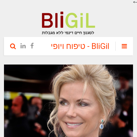
-->
BliGil - טיפוח ויופי