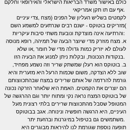
כולם באישור משרד הבריאות הישראלי והאירופאי וחלקם
אף עם תו תקן אמריקאי.
לקמטים בשליש העליון של הפנים (מצח ,צדי עיניים
)מזריקים בוטוקס - ישנם רבים שנרתעים למשמע השם
והרתיעה אינה מוצדקת ונובעת משתי סיבות עיקריות:
א. מצח מוזרק מדי שיוצר הבעה של תמיהה, רופא מנוסה
לעולם לא יזריק כמות גדולה מדי של חומר ,או שלא
בנקודות הנכונות, ובקלות ניתן למנוע את הבעיה הזו.
ב. בוטוקס הוא רעלן שמשתק שריר וזה נשמע מפחיד,
שוב ללא הצדקה, משום שכמות הרעל היא מזערית והיא
גורמת להרדמה של אותם שרירים במצח שבהתכווצותם
הם יוצרים את הקמטים. האמת היא שלאחר הזרקה נכונה
של בוטוקס המצח נראה נקי ומתוח יותר וגם ההרגשה של
המטופל שסבל מהתכווצות שרירים בלתי רצונית מעל
העיניים, היא הרגשה חופשיה ונינוחה. אגב בבוטוקס
משתמשים גם בטיפול במיגרנות ובהזעת יתר.
תופעה נוספת שגורמת לנו להיראות מבוגרים היא